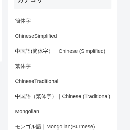
簡体字
ChineseSimplified
中国語(簡体字）｜Chinese (Simplified)
繁体字
ChineseTraditional
中国語（繁体字）｜Chinese (Traditional)
Mongolian
モンゴル語｜Mongolian(Burmese)