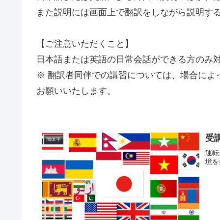
また説明には画面上で翻訳をしながら説明す
【ご注意いただくこと】
日本語または英語の日常会話ができる方のみ
※ 翻訳者同伴での講習については、場合によ
お願いいたします。
受
簡体字
運転
境を