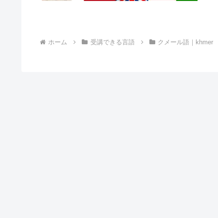
ホーム
受講できる言語
クメール語｜khmer