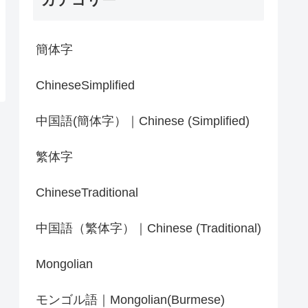
簡体字
ChineseSimplified
中国語(簡体字）｜Chinese (Simplified)
繁体字
ChineseTraditional
中国語（繁体字）｜Chinese (Traditional)
Mongolian
モンゴル語｜Mongolian(Burmese)