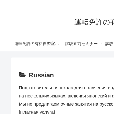
運転免許の有料自習
運転免許の有料自習室 – 各免許対応 –
試験直前セミナー
試験
Russian
Подготовительная школа для получения во
на нескольких языках, включая японский и 
Мы не предлагаем очные занятия на русско
[Платная услуга]