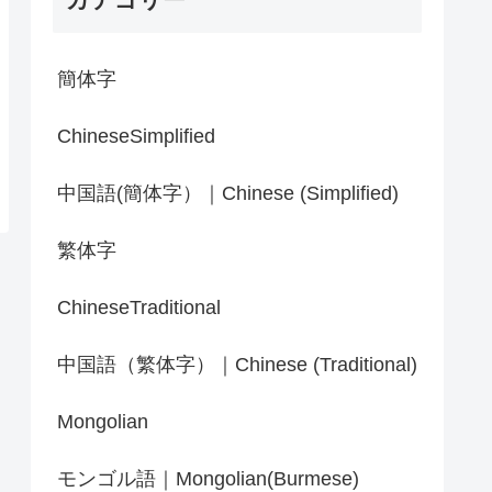
簡体字
ChineseSimplified
中国語(簡体字）｜Chinese (Simplified)
繁体字
ChineseTraditional
中国語（繁体字）｜Chinese (Traditional)
Mongolian
モンゴル語｜Mongolian(Burmese)