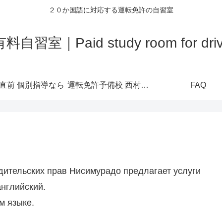
２０か国語に対応する運転免許の自習室
室｜Paid study room for driver'
直前 個別指導なら
運転免許予備校 西村堂公式ホームページ
FAQ
дительских прав Нисимурадо предлагает услуги
английский.
м языке.