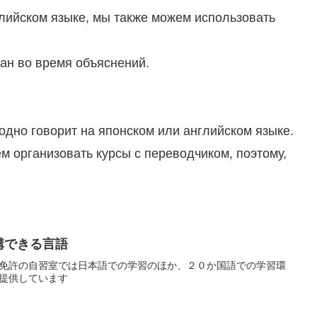
лийском языке, мы также можем использовать
ан во время объяснений.
бодно говорит на японском или английском языке.
м организовать курсы с переводчиком, поэтому,
講できる言語
免許の自習室では日本語での学習のほか、２０か国語での学習環
提供しています