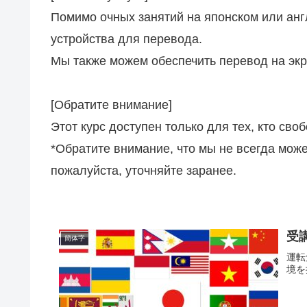
Помимо очных занятий на японском или анг
устройства для перевода.
Мы также можем обеспечить перевод на экр
[Обратите внимание]
Этот курс доступен только для тех, кто сво
*Обратите внимание, что мы не всегда може
пожалуйста, уточняйте заранее.
受
簡体字
運転
境を