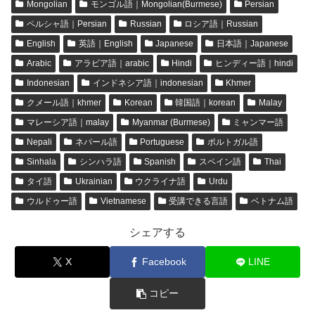
Mongolian
モンゴル語｜Mongolian(Burmese)
Persian
ペルシャ語｜Persian
Russian
ロシア語｜Russian
English
英語｜English
Japanese
日本語｜Japanese
Arabic
アラビア語｜arabic
Hindi
ヒンディー語｜hindi
Indonesian
インドネシア語｜indonesian
Khmer
クメール語｜khmer
Korean
韓国語｜korean
Malay
マレーシア語｜malay
Myanmar (Burmese)
ミャンマー語
Nepali
ネパール語
Portuguese
ポルトガル語
Sinhala
シンハラ語
Spanish
スペイン語
Thai
タイ語
Ukrainian
ウクライナ語
Urdu
ウルドゥー語
Vietnamese
受講できる言語
ベトナム語
シェアする
X
Facebook
LINE
コピー